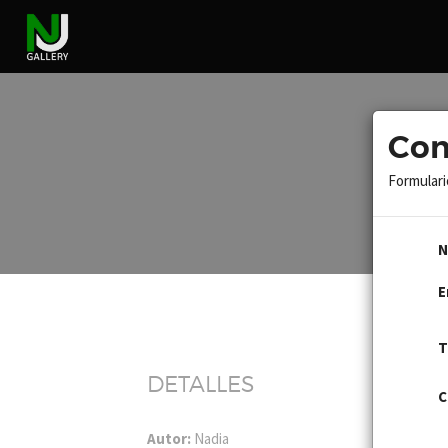
Con
Formulario
N
E
T
DETALLES
C
Autor:
Nadia