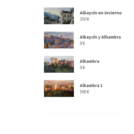
Albaycí­n en invierno
350 €
Albaycí­n y Alhambra
0 €
Alhambra
0 €
Alhambra 1
500 €