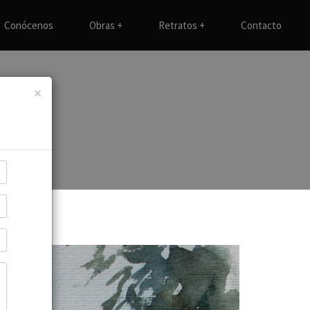
Conócenos
Obras
+
Retratos
+
Contacto
×