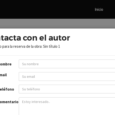
Inicio
tacta con el autor
INICIO
OBRAS
NADIA
URBANO
 para la reserva de la obra: Sin tí­tulo 1
SIN TÍ­TULO 1
ombre
mail
eléfono
omentario