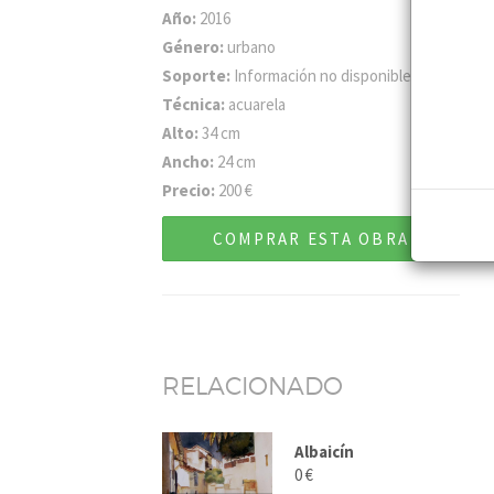
Año:
2016
Género:
urbano
Soporte:
Información no disponible
Técnica:
acuarela
Alto:
34 cm
Ancho:
24 cm
Precio:
200 €
COMPRAR ESTA OBRA
RELACIONADO
Albaicín
0 €