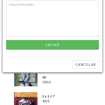
Técnica:
óleo
Alto:
50 cm
Ancho:
35 cm
Precio:
400 €
COMPRAR ESTA OBRA
ENVIAR
RELACIONADO
CANCELAR
40
3000 €
2 x 2 = 7
400 €