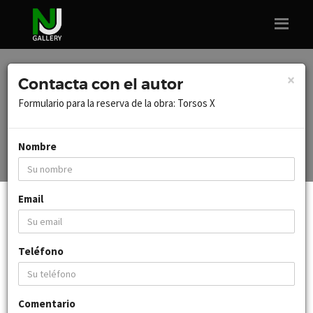
×
Contacta con el autor
Formulario para la reserva de la obra: Torsos X
INICIO
OBRAS
JUAN
FIGURATIVO
TORSOS X
Nombre
Email
DETALLES
Teléfono
Autor:
Juan
Año:
1999
Género:
figurativo
Comentario
Soporte:
cartón