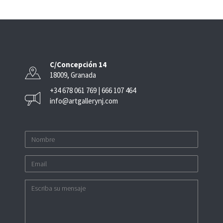
C/Concepción 14
18009, Granada
+34 678 061 769 | 666 107 464
info@artgallerynj.com
Nombre
Email