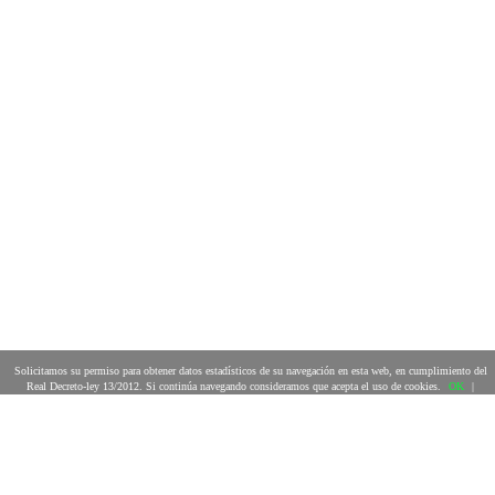
Solicitamos su permiso para obtener datos estadísticos de su navegación en esta web, en cumplimiento del
Real Decreto-ley 13/2012. Si continúa navegando consideramos que acepta el uso de cookies.
OK
|
MÁS INFORMACIÓN
El arte es sobre todo un estado del alma
Marc Chagall